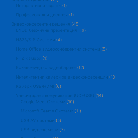
Интерактивни екрани
1
Професионални дисплеи
1
Видеоконферентни решения
45
BYOD безжична презентация
16
H323/SIP Системи
4
Home Office видеоконферентни системи
5
PTZ Камери
1
Всичко-в-едно видеобарове
12
Интелигентни камери за видеоконференции
10
Камери USB/HDMI
6
Унифицирани комуникации (UC+USB)
14
Google Meet Системи
10
Microsoft Teams Системи
11
USB AV системи
5
USB видеокамери
7