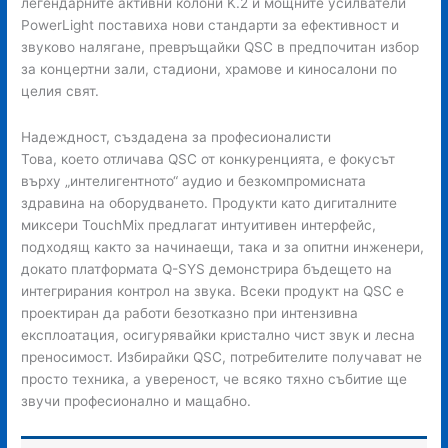
легендарните активни колони K.2 и мощните усилватели
PowerLight поставиха нови стандарти за ефективност и
звуково налягане, превръщайки QSC в предпочитан избор
за концертни зали, стадиони, храмове и киносалони по
целия свят.
Надеждност, създадена за професионалисти
Това, което отличава QSC от конкуренцията, е фокусът
върху „интелигентното“ аудио и безкомпромисната
здравина на оборудването. Продукти като дигиталните
миксери TouchMix предлагат интуитивен интерфейс,
подходящ както за начинаещи, така и за опитни инженери,
докато платформата Q-SYS демонстрира бъдещето на
интегрирания контрол на звука. Всеки продукт на QSC е
проектиран да работи безотказно при интензивна
експлоатация, осигурявайки кристално чист звук и лесна
преносимост. Избирайки QSC, потребителите получават не
просто техника, а увереност, че всяко тяхно събитие ще
звучи професионално и мащабно.