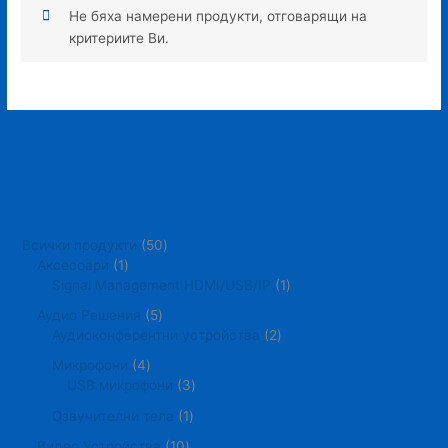
Не бяха намерени продукти, отговарящи на
критериите Ви.
Всички продукти
50
Аксесоари
1
Signal Management HDMI/USB/IP
1
Аудио Решения
5
Аудиоконферентни устройства
2
Микрофони
4
USB микрофони
3
Озвучителни тела
1
Видео Устройства
10