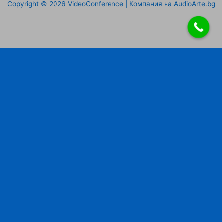
Copyright © 2026 VideoConference | Компания на AudioArte.bg
Направи запитване
Име
Фамилия
Имейл
Телефон
Съобщение