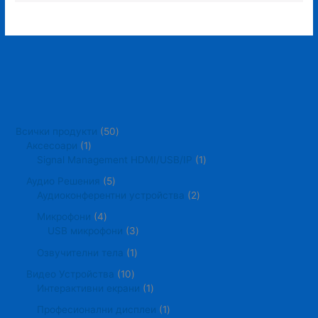
Всички продукти
50
Аксесоари
1
Signal Management HDMI/USB/IP
1
Аудио Решения
5
Аудиоконферентни устройства
2
Микрофони
4
USB микрофони
3
Озвучителни тела
1
Видео Устройства
10
Интерактивни екрани
1
Професионални дисплеи
1