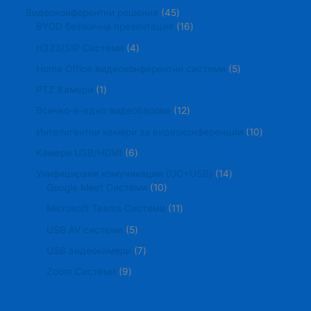
Видеоконферентни решения
45
BYOD безжична презентация
16
H323/SIP Системи
4
Home Office видеоконферентни системи
5
PTZ Камери
1
Всичко-в-едно видеобарове
12
Интелигентни камери за видеоконференции
10
Камери USB/HDMI
6
Унифицирани комуникации (UC+USB)
14
Google Meet Системи
10
Microsoft Teams Системи
11
USB AV системи
5
USB видеокамери
7
Zoom Системи
9