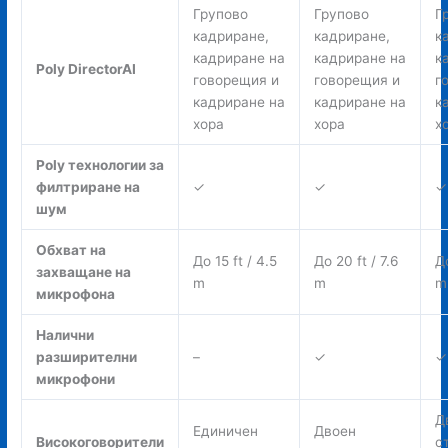
Групово
Групово
Г
кадриране,
кадриране,
к
кадриране на
кадриране на
к
Poly DirectorAI
говорещия и
говорещия и
г
кадриране на
кадриране на
к
хора
хора
х
Poly технологии за
филтриране на
✓
✓
✓
шум
Обхват на
До 15 ft / 4.5
До 20 ft / 7.6
До
захващане на
m
m
m
микрофона
Налични
разширителни
–
✓
✓
микрофони
Д
Единичен
Двоен
Високоговорители
с