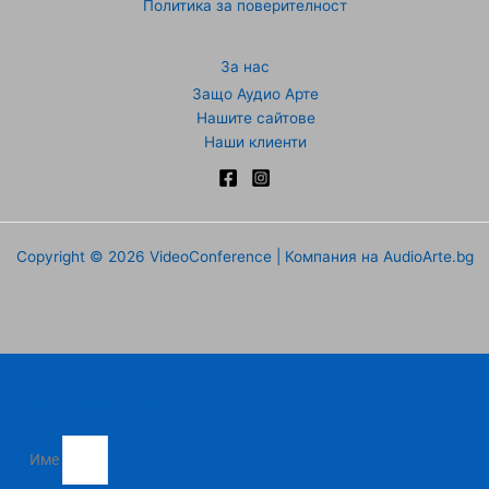
Политика за поверителност
За нас
Защо Аудио Арте
Нашите сайтове
Наши клиенти
Copyright © 2026 VideoConference | Компания на AudioArte.bg
Направи запитване
Име