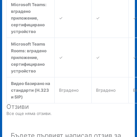
Microsoft Teams:
вградено
приложение,
✓
✓
✓
сертифицирано
устройство
Microsoft Teams
Rooms: вградено
приложение,
✓
✓
✓
сертифицирано
устройство
Видео базирано на
стандарти (H.323
Вградено
Вградено
В
и SIP)
Отзиви
Все още няма отзиви.
Бъдете първият написал отзив за