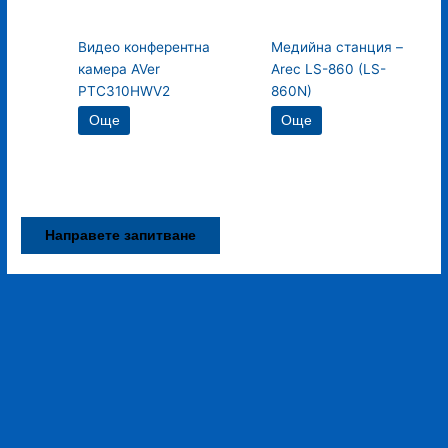
Видео конферентна
Медийна станция –
камера AVer
Arec LS-860 (LS-
PTC310HWV2
860N)
Още
Още
Направете запитване