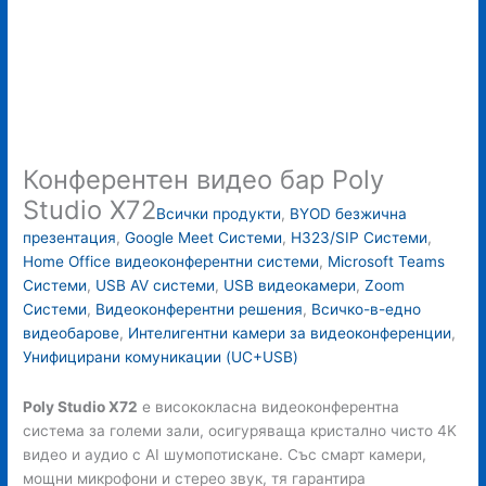
Конферентен видео бар Poly
Studio X72
Всички продукти
,
BYOD безжична
презентация
,
Google Meet Системи
,
H323/SIP Системи
,
Home Office видеоконферентни системи
,
Microsoft Teams
Системи
,
USB AV системи
,
USB видеокамери
,
Zoom
Системи
,
Видеоконферентни решения
,
Всичко-в-едно
видеобарове
,
Интелигентни камери за видеоконференции
,
Унифицирани комуникации (UC+USB)
Poly Studio X72
е висококласна видеоконферентна
система за големи зали, осигуряваща кристално чисто 4K
видео и аудио с AI шумопотискане. Със смарт камери,
мощни микрофони и стерео звук, тя гарантира