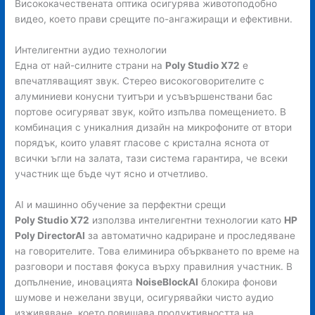
Висококачествената оптика осигурява животоподобно
видео, което прави срещите по-ангажиращи и ефективни.
Интелигентни аудио технологии
Една от най-силните страни на
Poly Studio X72
е
впечатляващият звук. Стерео високоговорителите с
алуминиеви конусни туитъри и усъвършенствани бас
портове осигуряват звук, който изпълва помещението. В
комбинация с уникалния дизайн на микрофоните от втори
порядък, които улавят гласове с кристална яснота от
всички ъгли на залата, тази система гарантира, че всеки
участник ще бъде чут ясно и отчетливо.
AI и машинно обучение за перфектни срещи
Poly Studio X72
използва интелигентни технологии като
HP
Poly DirectorAI
за автоматично кадриране и проследяване
на говорителите. Това елиминира объркването по време на
разговори и поставя фокуса върху правилния участник. В
допълнение, иновацията
NoiseBlockAI
блокира фонови
шумове и нежелани звуци, осигурявайки чисто аудио
изживяване, което повишава продуктивността на