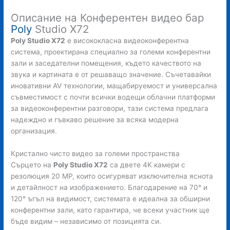
Описание на Конферентен видео бар
Poly
Studio X72
Poly Studio X72
е висококласна видеоконферентна
система, проектирана специално за големи конферентни
зали и заседателни помещения, където качеството на
звука и картината е от решаващо значение. Съчетавайки
иновативни AV технологии, мащабируемост и универсална
съвместимост с почти всички водещи облачни платформи
за видеоконферентни разговори, тази система предлага
надеждно и гъвкаво решение за всяка модерна
организация.
Кристално чисто видео за големи пространства
Сърцето на
Poly Studio X72
са двете 4K камери с
резолюция 20 MP, които осигуряват изключителна яснота
и детайлност на изображението. Благодарение на 70° и
120° ъгъл на видимост, системата е идеална за обширни
конферентни зали, като гарантира, че всеки участник ще
бъде видим – независимо от позицията си.