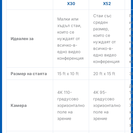
X30
X52
Стаи със
Г
Малки или
среден
и
хъдъл стаи,
размер,
п
които се
които се
к
Идеален за
нуждаят от
нуждаят от
н
всичко-в-
всичко-в-
в
едно видео
едно видео
е
конференция
конференция
к
Размер на стаята
15 ft x 10 ft
20 ft x 15 ft
30
Д
4K 110-
4K 95-
1
градусово
градусово
г
Камера
хоризонтално
хоризонтално
7
поле на
поле на
х
зрение
зрение
п
з