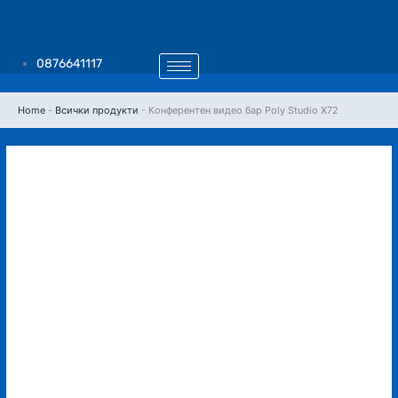
Skip
to
content
0876641117
Home
-
Всички продукти
-
Конферентен видео бар Poly Studio X72