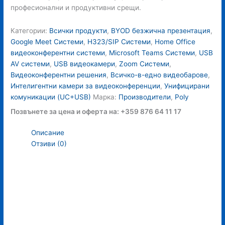
професионални и продуктивни срещи.
Категории:
Всички продукти
,
BYOD безжична презентация
,
Google Meet Системи
,
H323/SIP Системи
,
Home Office
видеоконферентни системи
,
Microsoft Teams Системи
,
USB
AV системи
,
USB видеокамери
,
Zoom Системи
,
Видеоконферентни решения
,
Всичко-в-едно видеобарове
,
Интелигентни камери за видеоконференции
,
Унифицирани
комуникации (UC+USB)
Марка:
Производители
,
Poly
Позвънете за цена и оферта на: +359 876 64 11 17
Описание
Отзиви (0)