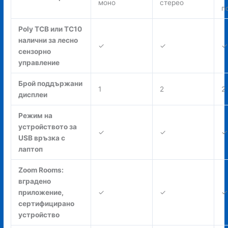
моно
стерео
п
Poly TCB или TC10
налични за лесно
✓
✓
✓
сензорно
управление
Брой поддържани
1
2
2
дисплеи
Режим на
устройството за
✓
✓
✓
USB връзка с
лаптоп
Zoom Rooms:
вградено
приложение,
✓
✓
✓
сертифицирано
устройство