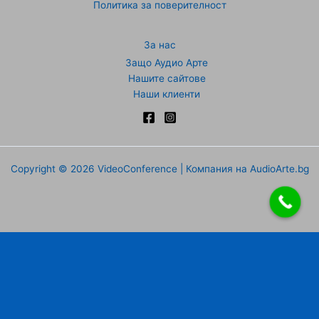
Политика за поверителност
За нас
Защо Аудио Арте
Нашите сайтове
Наши клиенти
Copyright © 2026 VideoConference | Компания на AudioArte.bg
Направи запитване
Име