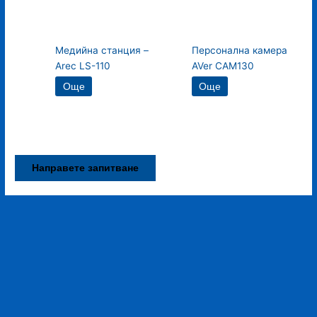
Медийна станция –
Персонална камера
Arec LS-110
AVer CAM130
Още
Още
Направете запитване