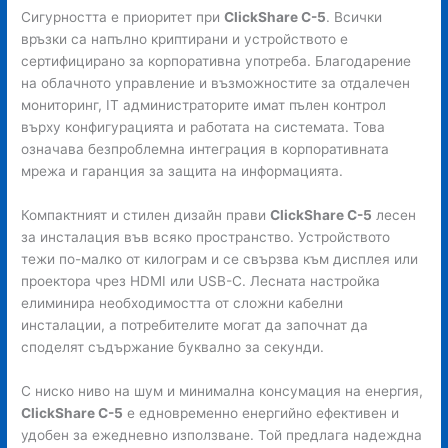
Сигурността е приоритет при
ClickShare C-5
. Всички
връзки са напълно криптирани и устройството е
сертифицирано за корпоративна употреба. Благодарение
на облачното управление и възможностите за отдалечен
мониторинг, IT администраторите имат пълен контрол
върху конфигурацията и работата на системата. Това
означава безпроблемна интеграция в корпоративната
мрежа и гаранция за защита на информацията.
Компактният и стилен дизайн прави
ClickShare C-5
лесен
за инсталация във всяко пространство. Устройството
тежи по-малко от килограм и се свързва към дисплея или
проектора чрез HDMI или USB-C. Лесната настройка
елиминира необходимостта от сложни кабелни
инсталации, а потребителите могат да започнат да
споделят съдържание буквално за секунди.
С ниско ниво на шум и минимална консумация на енергия,
ClickShare C-5
е едновременно енергийно ефективен и
удобен за ежедневно използване. Той предлага надеждна