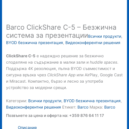
Barco ClickShare C-5 – Безжична
система за презентации
Всички продукти
,
BYOD безжична презентация
,
Видеоконферентни решения
ClickShare C-5
е надеждно решение за безжично
споделяне на съдържание в малки зали и
huddle spaces
.
Поддържа 4K резолюция, пълна BYOD съвместимост и
сигурна връзка чрез
ClickShare App
или AirPlay, Google Cast
и Miracast. Компактно, бързо и лесно за употреба
устройство за модерни срещи.
Категории:
Всички продукти
,
BYOD безжична презентация
,
Видеоконферентни решения
Етикет:
Barco
Марка:
Barco
Позвънете за цена и оферта на: +359 876 64 11 17
Описание