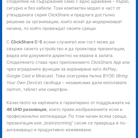
споделяне на съдържание само с едно щракване – бързо,
сигурно и без кабели. Този компактен модел е част от
утвърдената серия ClickShare и предлага достъпно
решение за организации, които искат да модернизират
начина, по който провеждат своите срещи.
С
ClickShare C-5
всеки служител или гост може да
свърже своето устройство и да проектира презентации,
видеа или документи директно на екрана в залата.
Споделянето става чрез приложението
ClickShare App
или
чрез вградените функции за екраниране като
AirPlay
,
Google Cast
и
Miracast
. Това осигурява пълна BYOD (
Bring
Your Own Device
) свобода – независимо дали използвате
лаптоп, таблет или смартфон.
Качеството на картината е гарантирано от поддръжката на
4K UHD резолюция
, което прави изображенията ясни и
професионално изглеждащи. По този начин всяка среща,
презентация или „brainstorming“ сесия се превръща в по-
ангажиращо и продуктивно изживяване.