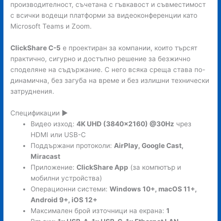
производителност, съчетана с гъвкавост и съвместимост
с всички водещи платформи за видеоконференции като
Microsoft Teams и Zoom.
ClickShare C-5
е проектиран за компании, които търсят
практично, сигурно и достъпно решение за безжично
споделяне на съдържание. С него всяка среща става по-
динамична, без загуба на време и без излишни технически
затруднения.
Спецификации ►
Видео изход:
4K UHD (3840×2160) @30Hz
чрез
HDMI или USB-C
Поддържани протоколи:
AirPlay, Google Cast,
Miracast
Приложение:
ClickShare App
(за компютър и
мобилни устройства)
Операционни системи:
Windows 10+, macOS 11+,
Android 9+, iOS 12+
Максимален брой източници на екрана:
1