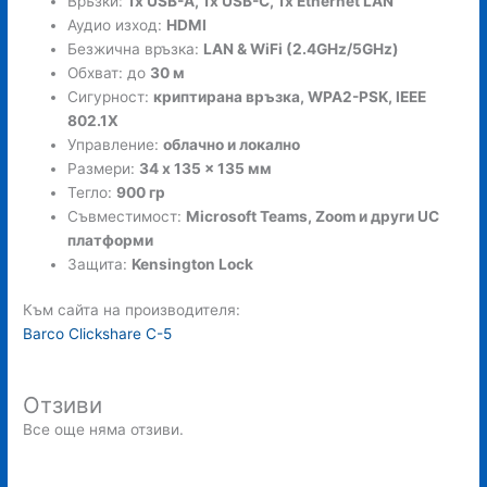
Връзки:
1x USB-A, 1x USB-C, 1x Ethernet LAN
Аудио изход:
HDMI
Безжична връзка:
LAN & WiFi (2.4GHz/5GHz)
Обхват: до
30 м
Сигурност:
криптирана връзка, WPA2-PSK, IEEE
802.1X
Управление:
облачно и локално
Размери:
34 x 135 x 135 мм
Тегло:
900 гр
Съвместимост:
Microsoft Teams, Zoom и други UC
платформи
Защита:
Kensington Lock
Към сайта на производителя:
Barco Clickshare C-5
Отзиви
Все още няма отзиви.