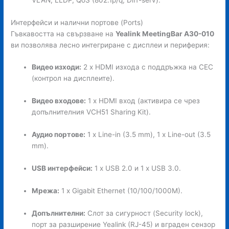
Интерфейси и налични портове (Ports)
Гъвкавостта на свързване на
Yealink MeetingBar A30-010
ви позволява лесно интегриране с дисплеи и периферия:
Видео изходи:
2 x HDMI изхода с поддръжка на CEC
(контрол на дисплеите).
Видео входове:
1 x HDMI вход (активира се чрез
допълнителния VCH51 Sharing Kit).
Аудио портове:
1 x Line-in (3.5 mm), 1 x Line-out (3.5
mm).
USB интерфейси:
1 x USB 2.0 и 1 x USB 3.0.
Мрежа:
1 x Gigabit Ethernet (10/100/1000M).
Допълнителни:
Слот за сигурност (Security lock),
порт за разширение Yealink (RJ-45) и вграден сензор