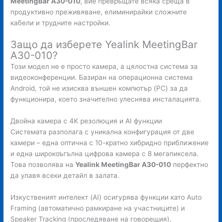
MeetingBar A30-010
, вие превръщате всяка среща в
продуктивно преживяване, елиминирайки сложните
кабели и трудните настройки.
Защо да изберете Yealink MeetingBar
A30-010?
Този модел не е просто камера, а цялостна система за
видеоконференции. Базиран на операционна система
Android, той не изисква външен компютър (PC) за да
функционира, което значително улеснява инсталацията.
Двойна камера с 4K резолюция и AI функции
Системата разполага с уникална конфигурация от две
камери – една оптична с 10-кратно хибридно приближение
и една широкоъгълна цифрова камера с 8 мегапиксела.
Това позволява на
Yealink MeetingBar A30-010
перфектно
да улавя всеки детайл в залата.
Изкуственият интелект (AI) осигурява функции като Auto
Framing (автоматично рамкиране на участниците) и
Speaker Tracking (проследяване на говорещия),