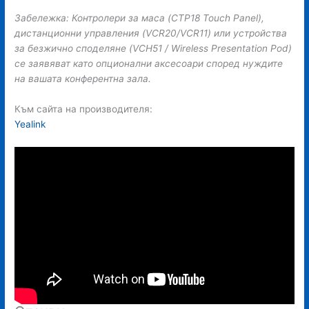
Забележка: Контролери за маса (CTP18 Touch Panel),
дистанционни управления (VCR20/VCR11) или устройства
за безжично споделяне (VCH51 / Wireless Presentation Pod)
се заявяват като опционални аксесоари според нуждите
на вашата конферентна зала.
Към сайта на производителя:
Yealink