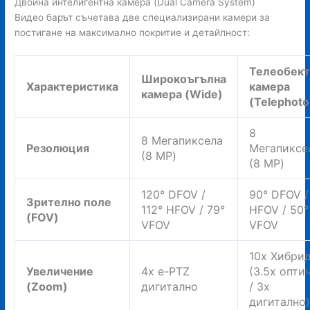
Двойна интелигентна камера (Dual Camera System)
Видео барът съчетава две специализирани камери за
постигане на максимално покритие и детайлност:
Телеобект
Широкоъгълна
Характеристика
камера
камера (Wide)
(Telephoto
8
8 Мегапиксела
Резолюция
Мегапиксе
(8 MP)
(8 MP)
120° DFOV /
90° DFOV /
Зрително поле
112° HFOV / 79°
HFOV / 50°
(FOV)
VFOV
VFOV
10x Хибри
Увеличение
4x e-PTZ
(3.5x опти
(Zoom)
дигитално
/ 3x
дигитално