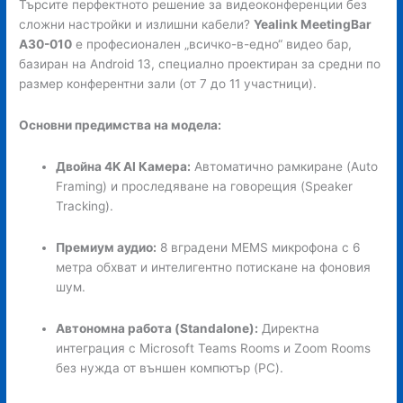
Търсите перфектното решение за видеоконференции без
сложни настройки и излишни кабели?
Yealink MeetingBar
A30-010
е професионален „всичко-в-едно“ видео бар,
базиран на Android 13, специално проектиран за средни по
размер конферентни зали (от 7 до 11 участници).
Основни предимства на модела:
Двойна 4K AI Камера:
Автоматично рамкиране (Auto
Framing) и проследяване на говорещия (Speaker
Tracking).
Премиум аудио:
8 вградени MEMS микрофона с 6
метра обхват и интелигентно потискане на фоновия
шум.
Автономна работа (Standalone):
Директна
интеграция с Microsoft Teams Rooms и Zoom Rooms
без нужда от външен компютър (PC).