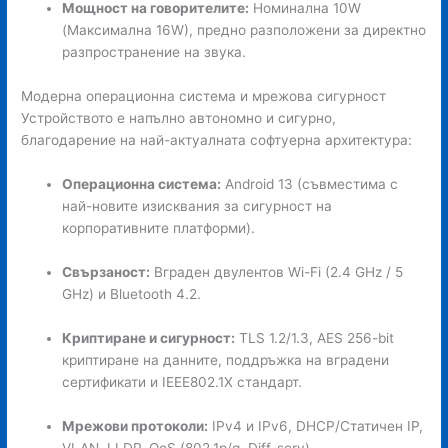
Мощност на говорителите:
Номинална 10W
(Максимална 16W), предно разположени за директно
разпространение на звука.
Модерна операционна система и мрежова сигурност
Устройството е напълно автономно и сигурно,
благодарение на най-актуалната софтуерна архитектура:
Операционна система:
Android 13 (съвместима с
най-новите изисквания за сигурност на
корпоративните платформи).
Свързаност:
Вграден двулентов Wi-Fi (2.4 GHz / 5
GHz) и Bluetooth 4.2.
Криптиране и сигурност:
TLS 1.2/1.3, AES 256-bit
криптиране на данните, поддръжка на вградени
сертификати и IEEE802.1X стандарт.
Мрежови протоколи:
IPv4 и IPv6, DHCP/Статичен IP,
VLAN, LLDP, QoS (802.1p/q, Diff-serv).