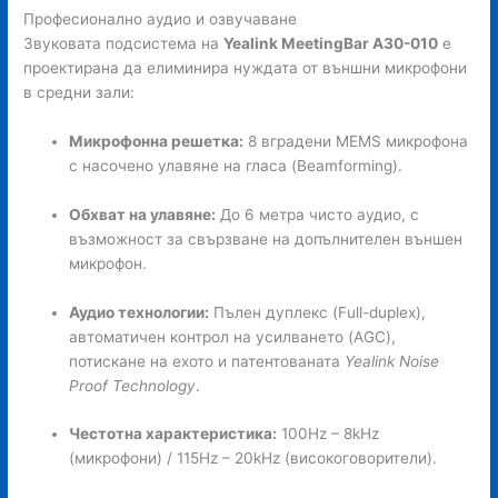
Професионално аудио и озвучаване
Звуковата подсистема на
Yealink MeetingBar A30-010
е
проектирана да елиминира нуждата от външни микрофони
в средни зали:
Микрофонна решетка:
8 вградени MEMS микрофона
с насочено улавяне на гласа (Beamforming).
Обхват на улавяне:
До 6 метра чисто аудио, с
възможност за свързване на допълнителен външен
микрофон.
Аудио технологии:
Пълен дуплекс (Full-duplex),
автоматичен контрол на усилването (AGC),
потискане на ехото и патентованата
Yealink Noise
Proof Technology
.
Честотна характеристика:
100Hz – 8kHz
(микрофони) / 115Hz – 20kHz (високоговорители).