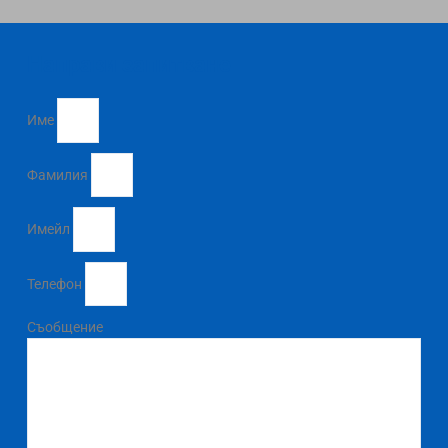
Направи запитване
Име
Фамилия
Имейл
Телефон
Съобщение