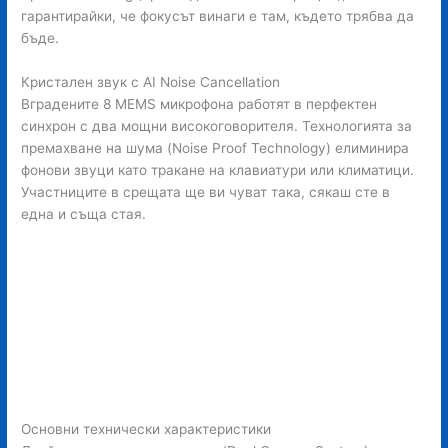
гарантирайки, че фокусът винаги е там, където трябва да
бъде.
Кристален звук с AI Noise Cancellation
Вградените 8 MEMS микрофона работят в перфектен
синхрон с два мощни високоговорителя. Технологията за
премахване на шума (Noise Proof Technology) елиминира
фонови звуци като тракане на клавиатури или климатици.
Участниците в срещата ще ви чуват така, сякаш сте в
една и съща стая.
Основни технически характеристики