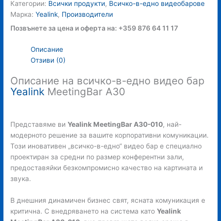
Категории:
Всички продукти
,
Всичко-в-едно видеобарове
Марка:
Yealink
,
Производители
Позвънете за цена и оферта на: +359 876 64 11 17
Описание
Отзиви (0)
Описание на всичко-в-едно видео бар
Yealink
MeetingBar A30
Представяме ви
Yealink MeetingBar A30-010
, най-
модерното решение за вашите корпоративни комуникации.
Този иновативен „всичко-в-едно“ видео бар е специално
проектиран за средни по размер конферентни зали,
предоставяйки безкомпромисно качество на картината и
звука.
В днешния динамичен бизнес свят, ясната комуникация е
критична. С внедряването на система като
Yealink