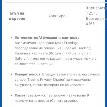
Хоризонта
Ъгъл на
±25° /
Фиксиран
въртене
Вертикалн
±16°
Интелигентни AI функции на картината:
Автоматично кадриране (Auto Framing),
проследяване на говорещия (Speaker Tracking),
Картина в картината (Picture in Picture) и Smart
Gallery (интелигентно разделяне на участниците в
самостоятелни потоци).
Поверителност:
Вграден автоматичен електрически
затвор (Electric Privacy Shutter) за максимална
сигурност, когато камерата не се използва.
Памет:
Възможност за запаметяване на до 9
позиции на камерата (Camera presets).