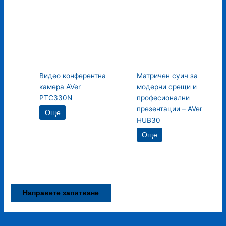
Видео конферентна
Матричен суич за
камера AVer
модерни срещи и
PTC330N
професионални
презентации – AVer
Още
HUB30
Още
Направете запитване