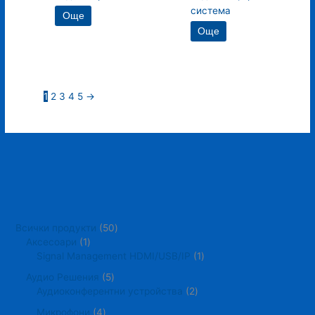
система
Още
Още
1
2
3
4
5
→
Всички продукти
50
Аксесоари
1
Signal Management HDMI/USB/IP
1
Аудио Решения
5
Аудиоконферентни устройства
2
Микрофони
4