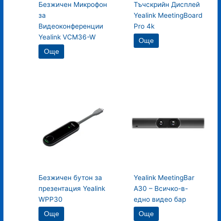
Безжичен Микрофон
Тъчскрийн Дисплей
за
Yealink MeetingBoard
Видеоконференции
Pro 4k
Yealink VCM36-W
Още
Още
Безжичен бутон за
Yealink MeetingBar
презентация Yealink
A30 – Всичко-в-
WPP30
едно видео бар
Още
Още