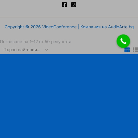
Copyright © 2026 VideoConference | Компания на AudioArte.bg
Sorted
Показване на 1–12 от 50 резултата
by
latest
Направи запитване
Име
Фамилия
Имейл
Телефон