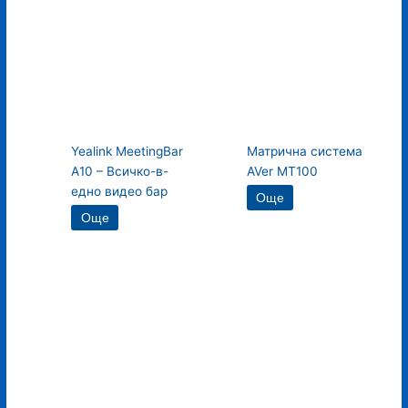
Yealink MeetingBar
Матрична система
A10 – Всичко-в-
AVer MT100
едно видео бар
Още
Още