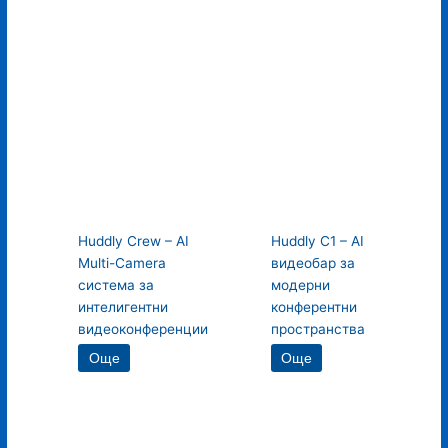
Huddly Crew – AI
Huddly C1 – AI
Multi-Camera
видеобар за
система за
модерни
интелигентни
конферентни
видеоконференции
пространства
Още
Още