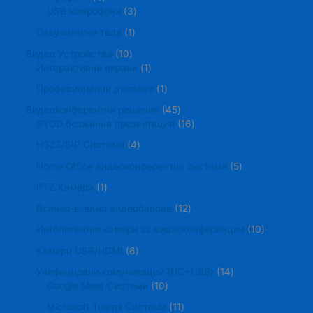
USB микрофони
3
Озвучителни тела
1
Видео Устройства
10
Интерактивни екрани
1
Професионални дисплеи
1
Видеоконферентни решения
45
BYOD безжична презентация
16
H323/SIP Системи
4
Home Office видеоконферентни системи
5
PTZ Камери
1
Всичко-в-едно видеобарове
12
Интелигентни камери за видеоконференции
10
Камери USB/HDMI
6
Унифицирани комуникации (UC+USB)
14
Google Meet Системи
10
Microsoft Teams Системи
11