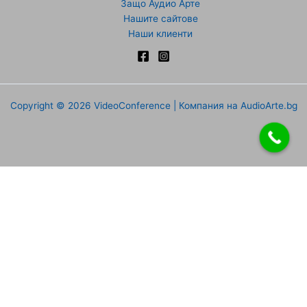
Защо Аудио Арте
Нашите сайтове
Наши клиенти
Copyright © 2026 VideoConference | Компания на AudioArte.bg
Направи запитване
Име
Фамилия
Имейл