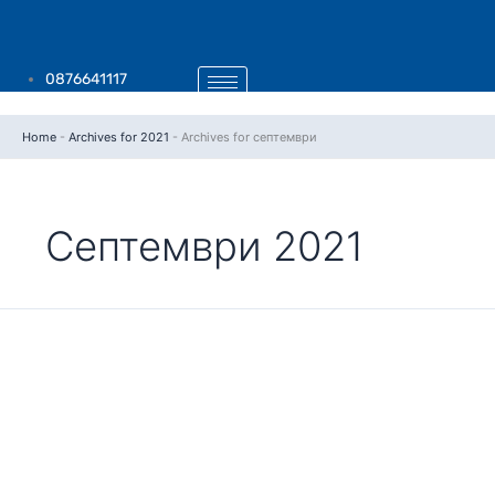
Skip
to
content
0876641117
Home
-
Archives for 2021
-
Archives for септември
Септември 2021
Poly
разширява
гамата
си
от
решения
за
видеоконференции
със
Studio
X70