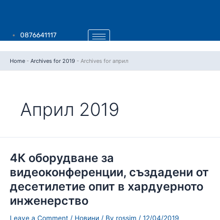
Skip
to
content
0876641117
Home
-
Archives for 2019
-
Archives for април
Април 2019
4К
4К оборудване за
оборудване
за
видеоконференции, създадени от
видеоконференции,
създадени
десетилетие опит в хардуерното
от
десетилетие
инженерство
опит
в
хардуерното
инженерство
Leave a Comment
/
Новини
/ By
rossim
/
12/04/2019