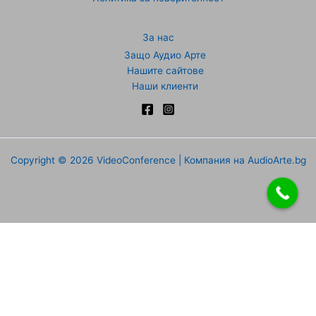
За нас
Защо Аудио Арте
Нашите сайтове
Наши клиенти
Copyright © 2026 VideoConference | Компания на AudioArte.bg
Направи запитване
Име