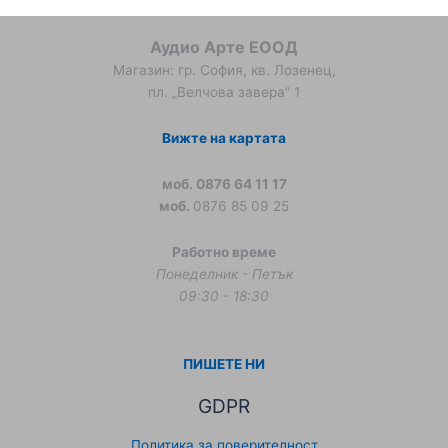
Аудио Арте ЕООД
Магазин: гр. София, кв. Лозенец,
пл. „Велчова завера” 1
Вижте на картата
моб. 0876 64 11 17
моб.
0876 85 09 25
Работно време
Понеделник - Петък
09:30 - 18:30
ПИШЕТЕ НИ
GDPR
Политика за поверителност