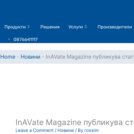
Skip
to
content
Продукти
Решения
Услуги
Производители
0876641117
Home
-
Новини
-
InAVate Magazine публикува стат
InAVate Magazine публикува с
Leave a Comment
/
Новини
/ By
rossim