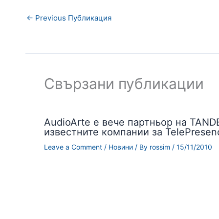
←
Previous Публикация
Свързани публикации
AudioArte е вече партньор на TAND
известните компании за TelePresen
Leave a Comment
/
Новини
/ By
rossim
/
15/11/2010