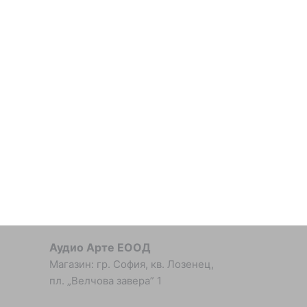
Аудио Арте ЕООД
Магазин: гр. София, кв. Лозенец,
пл. „Велчова завера” 1