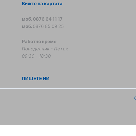
Вижте на картата
моб. 0876 64 11 17
моб.
0876 85 09 25
Работно време
Понеделник - Петък
09:30 - 18:30
ПИШЕТЕ НИ