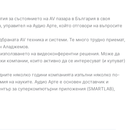
ия за състоянието на AV пазара в България в своя
, управител на Аудио Арте, който отговори на въпросите
дбраната AV техника и системи. Те много трудно приемат,
-н Аладжемов.
от използването на видеоконферентни решения. Може да
ки компании, които активно да се интересуват (и купуват)
едните няколко години компанията изпълни няколко по-
ия на науките. Аудио Арте e основен доставчик и
център за суперкомпютърни приложения (SMARTLAB),