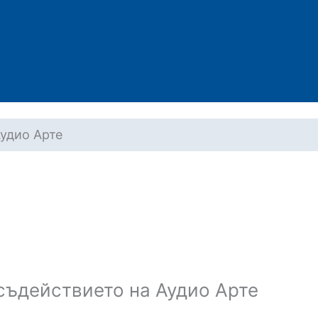
Аудио Арте
 съдействието на Аудио Арте