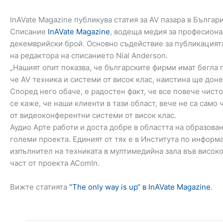
InAVate Magazine публикува статия за AV пазара в Българ
Списание
InAVate Magazine
, водеща медия за професиона
декемврийски брой. Основно съдействие за публикацият
на редактора на списанието Nial Anderson.
„Нашият опит показва, че българските фирми имат бегла 
че AV техника и системи от висок клас, наистина ще дон
Според него обаче, е радостен факт, че все повече чис
се каже, че наши клиенти в тази област, вече не са само
от видеоконферентни системи от висок клас.
Аудио Арте работи и доста добре в областта на образов
големи проекта. Единият от тях е в Института по инфор
изпълнител на техниката в мултимедийна зала във вис
част от проекта AComIn.
Вижте статията
“The only way is up“ в InAVate Magazine
.