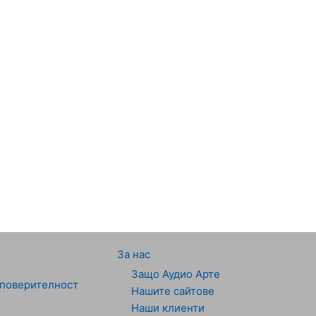
За нас
Защо Аудио Арте
 поверителност
Нашите сайтове
Наши клиенти