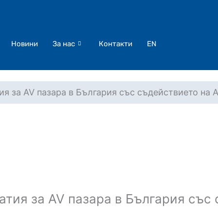
Новини
За нас
Контакти
EN
ия за AV пазара в България със съдействието на 
татия за AV пазара в България със