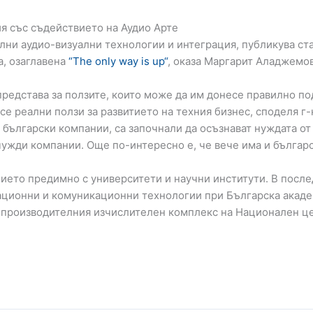
ия със съдействието на Аудио Арте
лни аудио-визуални технологии и интеграция, публикува стат
а, озаглавена
“The only way is up“
, оказа Маргарит Аладжемов
представа за ползите, които може да им донесе правилно по
есе реални ползи за развитието на техния бизнес, споделя г
то български компании, са започнали да осъзнават нуждата 
 чужди компании. Още по-интересно е, че вече има и българс
анието предимно с университети и научни институти. В посл
мационни и комуникационни технологии при Българска академ
окопроизводителния изчислителен комплекс на Национален 