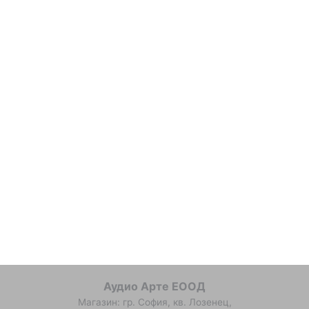
Аудио Арте ЕООД
Магазин: гр. София, кв. Лозенец,