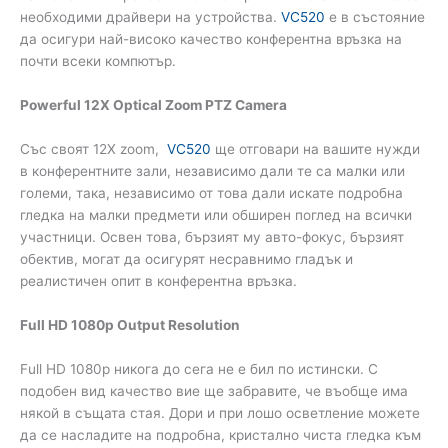
необходими драйвери на устройства.
VC520
е в състояние
да осигури най-високо качество конферентна връзка на
почти всеки компютър.
Powerful 12X Optical Zoom PTZ Camera
Със своят 12Х zoom,
VC520
ще отговари на вашите нужди
в конферентните зали, независимо дали те са малки или
големи, така, независимо от това дали искате подробна
гледка на малки предмети или обширен поглед на всички
участници. Освен това, бързият му авто-фокус, бързият
обектив, могат да осигурят несравнимо гладък и
реалистичен опит в конферентна връзка.
Full HD 1080p Output Resolution
Full HD 1080p никога до сега не е бил по истински. С
подобен вид качество вие ще забравите, че въобще има
някой в същата стая. Дори и при лошо осветление можете
да се насладите на подробна, кристално чиста гледка към