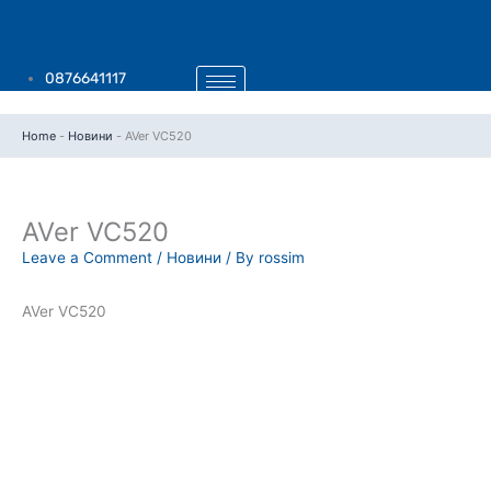
Skip
to
content
0876641117
Home
-
Новини
-
AVer VC520
AVer VC520
Leave a Comment
/
Новини
/ By
rossim
AVer VC520