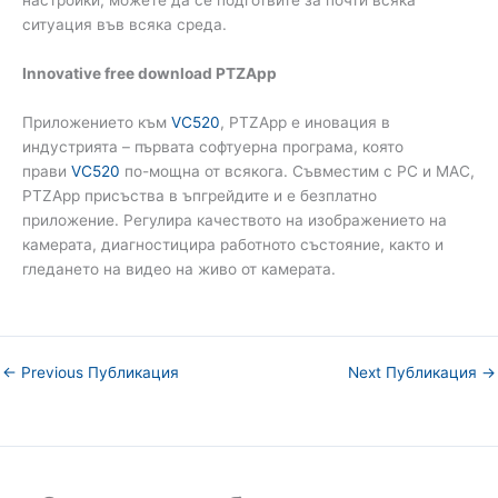
настройки, можете да се подготвите за почти всяка
ситуация във всяка среда.
Innovative free download PTZApp
Приложението към
VC520
, PTZApp е иновация в
индустрията – първата софтуерна програма, която
прави
VC520
по-мощна от всякога. Съвместим с PC и MAC,
PTZApp присъства в ъпгрейдите и е безплатно
приложение. Регулира качеството на изображението на
камерата, диагностицира работното състояние, както и
гледането на видео на живо от камерата.
←
Previous Публикация
Next Публикация
→