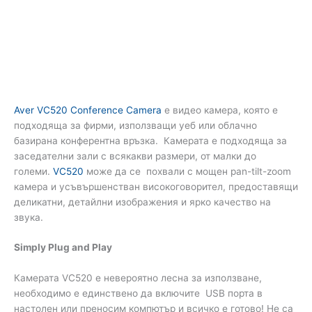
Aver VC520 Conference Camera
е видео камера, която е
подходяща за фирми, използващи уеб или облачно
базирана конферентна връзка. Камерата е подходяща за
заседателни зали с всякакви размери, от малки до
големи.
VC520
може да се похвали с мощен pan-tilt-zoom
камера и усъвършенстван високоговорител, предоставящи
деликатни, детайлни изображения и ярко качество на
звука.
Simply Plug and Play
Камерата VC520 е невероятно лесна за използване,
необходимо е единствено да включите USB порта в
настолен или преносим компютър и всичко е готово! Не са