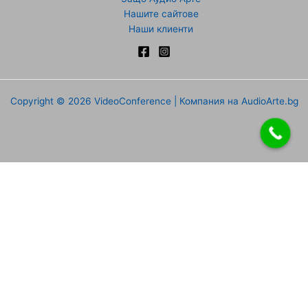
Нашите сайтове
Наши клиенти
Copyright © 2026 VideoConference | Компания на AudioArte.bg
Направи запитване
Име
Фамилия
Имейл