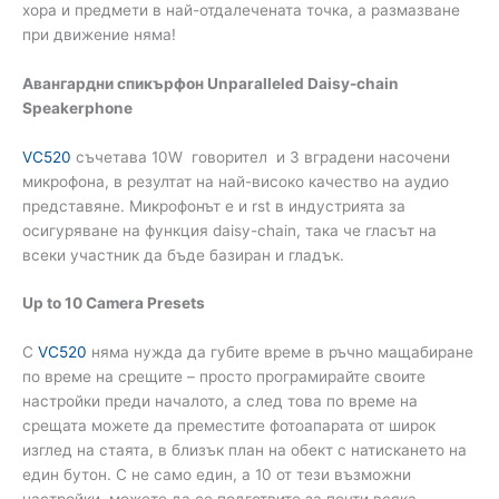
хора и предмети в най-отдалечената точка, а размазване
при движение няма!
Авангардни спикърфон Unparalleled Daisy-chain
Speakerphone
VC520
съчетава 10W говорител и 3 вградени насочени
микрофона, в резултат на най-високо качество на аудио
представяне. Микрофонът е и rst в индустрията за
осигуряване на функция daisy-chain, така че гласът на
всеки участник да бъде базиран и гладък.
Up to 10 Camera Presets
С
VC520
няма нужда да губите време в ръчно мащабиране
по време на срещите – просто програмирайте своите
настройки преди началото, а след това по време на
срещата можете да преместите фотоапарата от широк
изглед на стаята, в близък план на обект с натискането на
един бутон. С не само един, а 10 от тези възможни