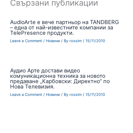
Свързани публикации
AudioArte е вече партньор на TANDBERG
– една от най-известните компании за
TelePresence продукти.
Leave a Comment
/
Новини
/ By
rossim
/
15/11/2010
Аудио Арте достави видео
комуникационна техника за новото
предаване „Карбовски: Директно“ по
Нова Телевизия.
Leave a Comment
/
Новини
/ By
rossim
/
15/11/2010