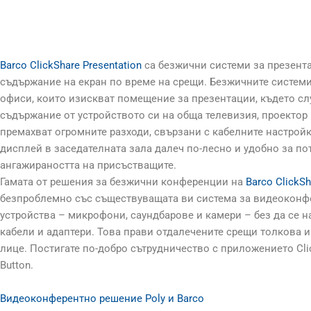
Barco ClickShare Presentation
са безжични системи за презента
съдържание на екран по време на срещи. Безжичните системи 
офиси, които изискват помещение за презентации, където сл
съдържание от устройството си на обща телевизия, проектор и
премахват огромните разходи, свързани с кабелните настрой
дисплей в заседателната зала далеч по-лесно и удобно за по
ангажираността на присъстващите.
Гамата от решения за безжични конференции на
Barco ClickS
безпроблемно със съществуващата ви система за видеоконф
устройства – микрофони, саундбарове и камери – без да се 
кабели и адаптери. Това прави отдалечените срещи толкова и
лице. Постигате по-добро сътрудничество с приложението Click
Button.
Видеоконферентно решение Poly и Barco