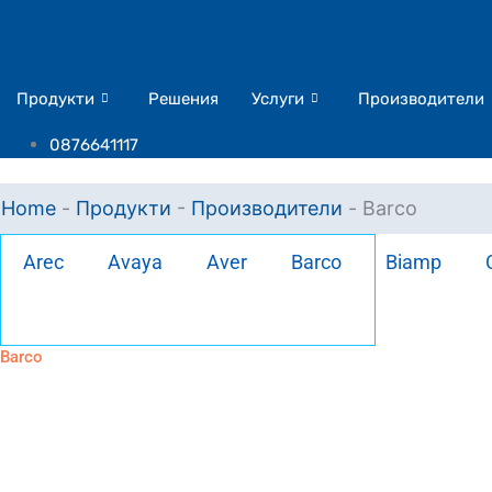
Skip
to
content
Продукти
Решения
Услуги
Производители
0876641117
Home
-
Продукти
-
Производители
-
Barco
Arec
Avaya
Aver
Barco
Biamp
Barco