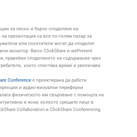
ции за лесно и бързо споделяне на
за презентация са все по-голям пазар за
ужители или посетители могат да споделят
ли монитор. Barco ClickShare и wePresent
ки, правейки споделянето на съдържание чрез
требителя, което спестява време и увеличава
hare Conference
е проектирана да работи
еренции и аудио-визуални периферни
налага физическото им свързване с помощта на
нтуитивни и ясни, колкото срещите лице в
Share Collaboration и ClickShare Conferencing