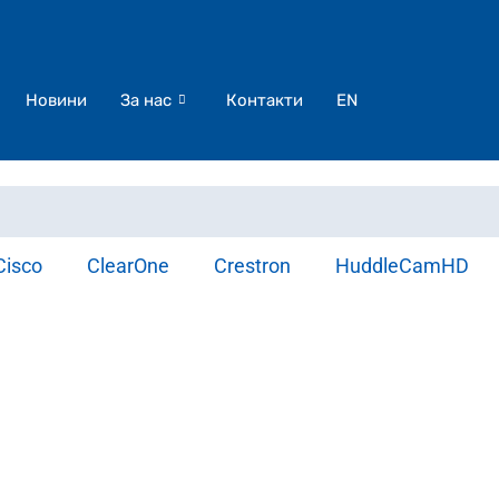
Новини
За нас
Контакти
EN
Cisco
ClearOne
Crestron
HuddleCamHD